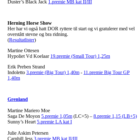
Duster’s Black Jack
1.premie MB kat II/III
Herning Horse Show
Her har vi også hatt DOR ryttere til start og vi gratulerer med vel
overstått stevne og bra ridning.
(
Resultatlister
)
Martine Ottesen
Hypoliet Vd Koelaar
19.premie (Small Tour) 1,25m
Erik Preben Strand
Indoletto
3.premie (Big Tour) 1,40m
-
11.premie Big Tour GP
1,40m
Grenland
Martine Mariero Moe
Saga De Moyon
5.premie 1,05m
(LC+5) –
8.premie 1,15 (LB+5)
Sunny’s Heart
5.premie LA kat I
Julie Askim Petersen
Carnhill Jess
3.premie MB kat II/III