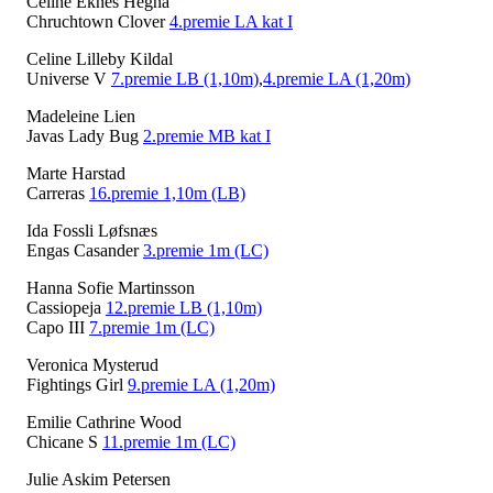
Celine Eknes Hegna
Chruchtown Clover
4.premie LA kat I
Celine Lilleby Kildal
Universe V
7.premie LB (1,10m)
,
4.premie LA (1,20m)
Madeleine Lien
Javas Lady Bug
2.premie MB kat I
Marte Harstad
Carreras
16.premie 1,10m (LB)
Ida Fossli Løfsnæs
Engas Casander
3.premie 1m (LC)
Hanna Sofie Martinsson
Cassiopeja
12.premie LB (1,10m)
Capo III
7.premie 1m (LC)
Veronica Mysterud
Fightings Girl
9.premie LA (1,20m)
Emilie Cathrine Wood
Chicane S
11.premie 1m (LC)
Julie Askim Petersen