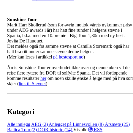
Sunshine Tour
Marit Harr Skollerud (som for øvrig mottok «årets nykommer pris»
under AEG awards i år) har hatt fine runder i helgens stevne i
Spania; b.l.a. med en 10.premie i Big Tour 1,30m med ny hest:
Jovita De Hauquet.
Det meldes også fra samme stevne at Camilla Storemark også har
hatt bra ritt under samme stevne denne helgen.
(Mer kan leses i artikkel
på hestesport.no
)
Årets Sunshine Tour er overhodet ikke over og denne uken vil det
reise flere ryttere fra DOR til solfylte Spania. Det vil fortløpende
komme resultater
her
om noen skulle ønske å følge med på hva so
skjer (
link til Stevnet
)
Kategori
Alle innlegg
AEG (2)
Anlegget på Linnesvollen (8)
Årsmøte (25)
Baltica Tour (2)
DOR historie (14)
Vis alle
RSS