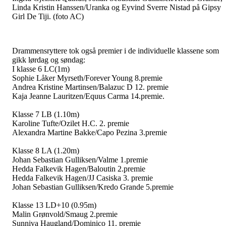
Linda Kristin Hanssen/Uranka og Eyvind Sverre Nistad på Gipsy
Girl De Tiji. (foto AC)
Drammensryttere tok også premier i de individuelle klassene som
gikk lørdag og søndag:
I klasse 6 LC(1m)
Sophie Låker Myrseth/Forever Young 8.premie
Andrea Kristine Martinsen/Balazuc D 12. premie
Kaja Jeanne Lauritzen/Equus Carma 14.premie.
Klasse 7 LB (1.10m)
Karoline Tufte/Ozilet H.C. 2. premie
Alexandra Martine Bakke/Capo Pezina 3.premie
Klasse 8 LA (1.20m)
Johan Sebastian Gulliksen/Valme 1.premie
Hedda Falkevik Hagen/Baloutin 2.premie
Hedda Falkevik Hagen/JJ Casiska 3. premie
Johan Sebastian Gulliksen/Kredo Grande 5.premie
Klasse 13 LD+10 (0.95m)
Malin Grønvold/Smaug 2.premie
Sunniva Haugland/Dominico 11. premie