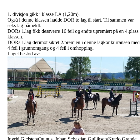
1. divisjon gikk i klasse LA (1,20m).
Også i denne klassen hadde DOR to lag til start. Til sammen var
seks lag påmeldt.
DORs 1.lag fikk dessverre 16 feil og endte upremiert på en 4.plass 
klassen.
DORs 1.lag derimot sikret 2.premien i denne lagkonkurransen med
4 feil i grunnomgang og 4 feil i omhopping.
Laget bestod av:
Ingrid Gjelsten/Quinus, Johan Sebastian Gulliksen/Kredo Grande,