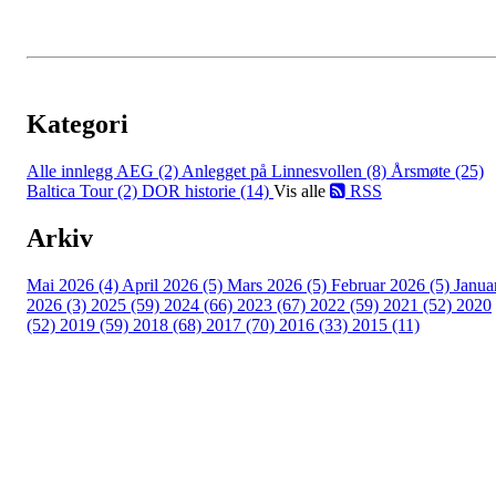
Kategori
Alle innlegg
AEG (2)
Anlegget på Linnesvollen (8)
Årsmøte (25)
Baltica Tour (2)
DOR historie (14)
Vis alle
RSS
Arkiv
Mai 2026 (4)
April 2026 (5)
Mars 2026 (5)
Februar 2026 (5)
Janua
2026 (3)
2025 (59)
2024 (66)
2023 (67)
2022 (59)
2021 (52)
2020
(52)
2019 (59)
2018 (68)
2017 (70)
2016 (33)
2015 (11)