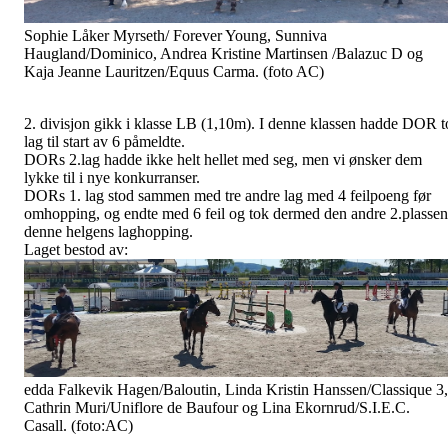
Sophie Låker Myrseth/ Forever Young, Sunniva
Haugland/Dominico, Andrea Kristine Martinsen /Balazuc D og
Kaja Jeanne Lauritzen/Equus Carma. (foto AC)
2. divisjon gikk i klasse LB (1,10m). I denne klassen hadde DOR t
lag til start av 6 påmeldte.
DORs 2.lag hadde ikke helt hellet med seg, men vi ønsker dem
lykke til i nye konkurranser.
DORs 1. lag stod sammen med tre andre lag med 4 feilpoeng før
omhopping, og endte med 6 feil og tok dermed den andre 2.plassen
denne helgens laghopping.
Laget bestod av:
edda Falkevik Hagen/Baloutin, Linda Kristin Hanssen/Classique 3,
Cathrin Muri/Uniflore de Baufour og Lina Ekornrud/S.I.E.C.
Casall. (foto:AC)