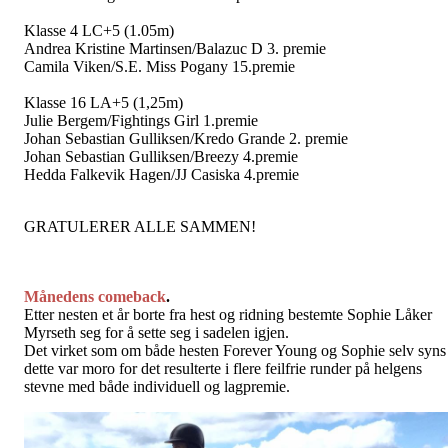
Klasse 4 LC+5 (1.05m)
Andrea Kristine Martinsen/Balazuc D 3. premie
Camila Viken/S.E. Miss Pogany 15.premie
Klasse 16 LA+5 (1,25m)
Julie Bergem/Fightings Girl 1.premie
Johan Sebastian Gulliksen/Kredo Grande 2. premie
Johan Sebastian Gulliksen/Breezy 4.premie
Hedda Falkevik Hagen/JJ Casiska 4.premie
GRATULERER ALLE SAMMEN!
Månedens comeback
.
Etter nesten et år borte fra hest og ridning bestemte Sophie Låker
Myrseth seg for å sette seg i sadelen igjen.
Det virket som om både hesten Forever Young og Sophie selv syns
dette var moro for det resulterte i flere feilfrie runder på helgens
stevne med både individuell og lagpremie.