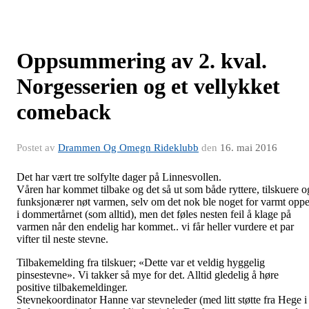
Oppsummering av 2. kval.
Norgesserien og et vellykket
comeback
Postet av
Drammen Og Omegn Rideklubb
den
16. mai 2016
Det har vært tre solfylte dager på Linnesvollen.
Våren har kommet tilbake og det så ut som både ryttere, tilskuere o
funksjonærer nøt varmen, selv om det nok ble noget for varmt opp
i dommertårnet (som alltid), men det føles nesten feil å klage på
varmen når den endelig har kommet.. vi får heller vurdere et par
vifter til neste stevne.
Tilbakemelding fra tilskuer; «Dette var et veldig hyggelig
pinsestevne». Vi takker så mye for det. Alltid gledelig å høre
positive tilbakemeldinger.
Stevnekoordinator Hanne var stevneleder (med litt støtte fra Hege i