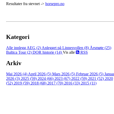
Resultater fra stevnet ->
horsepro.no
Kategori
Alle innlegg
AEG (2)
Anlegget på Linnesvollen (8)
Årsmøte (25)
Baltica Tour (2)
DOR historie (14)
Vis alle
RSS
Arkiv
Mai 2026 (4)
April 2026 (5)
Mars 2026 (5)
Februar 2026 (5)
Janua
2026 (3)
2025 (59)
2024 (66)
2023 (67)
2022 (59)
2021 (52)
2020
(52)
2019 (59)
2018 (68)
2017 (70)
2016 (33)
2015 (11)