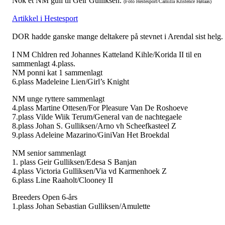
Nok et NM gull til Geir Gulliksen.
(Foto Hestesport/Camilla Kristence Hølaas
)
Artikkel i Hestesport
DOR hadde ganske mange deltakere på stevnet i Arendal sist helg.
I NM Chldren red Johannes Katteland Kihle/Korida II til en
sammenlagt 4.plass.
NM ponni kat 1 sammenlagt
6.plass Madeleine Lien/Girl’s Knight
NM unge ryttere sammenlagt
4.plass Martine Ottesen/For Pleasure Van De Roshoeve
7.plass Vilde Wiik Terum/General van de nachtegaele
8.plass Johan S. Gulliksen/Arno vh Scheefkasteel Z
9.plass Adeleine Mazarino/GiniVan Het Broekdal
NM senior sammenlagt
1. plass Geir Gulliksen/Edesa S Banjan
4.plass Victoria Gulliksen/Via vd Karmenhoek Z
6.plass Line Raaholt/Clooney II
Breeders Open 6-års
1.plass Johan Sebastian Gulliksen/Amulette