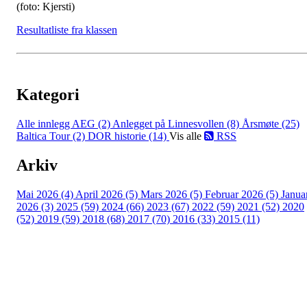
(foto: Kjersti)
Resultatliste fra klassen
Kategori
Alle innlegg
AEG (2)
Anlegget på Linnesvollen (8)
Årsmøte (25)
Baltica Tour (2)
DOR historie (14)
Vis alle
RSS
Arkiv
Mai 2026 (4)
April 2026 (5)
Mars 2026 (5)
Februar 2026 (5)
Janua
2026 (3)
2025 (59)
2024 (66)
2023 (67)
2022 (59)
2021 (52)
2020
(52)
2019 (59)
2018 (68)
2017 (70)
2016 (33)
2015 (11)