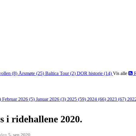
vollen (8)
Årsmøte (25)
Baltica Tour (2)
DOR historie (14)
Vis alle
R
)
Februar 2026 (5)
Januar 2026 (3)
2025 (59)
2024 (66)
2023 (67)
202
 i ridehallene 2020.
den
5. sep 2020