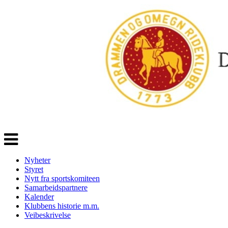
Veksle
navigasjon
Nyheter
Styret
Nytt fra sportskomiteen
Samarbeidspartnere
Kalender
Klubbens historie m.m.
Veibeskrivelse