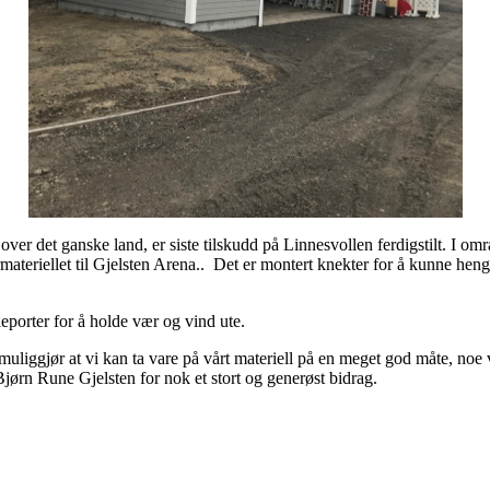
g over det ganske land, er siste tilskudd på Linnesvollen ferdigstilt. I om
ermateriellet til Gjelsten Arena.. Det er montert knekter for å kunne h
leporter for å holde vær og vind ute.
m muliggjør at vi kan ta vare på vårt materiell på en meget god måte, noe
 Bjørn Rune Gjelsten for nok et stort og generøst bidrag.