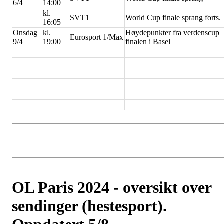
6/4
14:00
kl.
SVT1
World Cup finale sprang forts.
16:05
Onsdag
kl.
Høydepunkter fra verdenscup
Eurosport 1/Max
9/4
19:00
finalen i Basel
OL Paris 2024 - oversikt over
sendinger (hestesport).