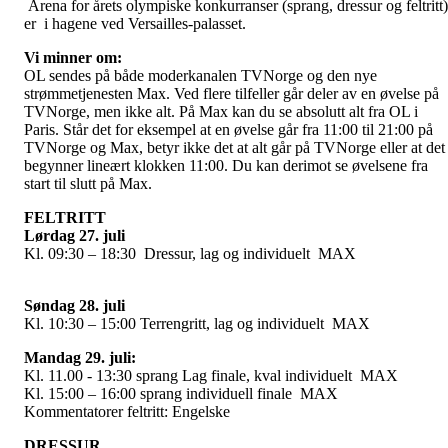
Arena for årets olympiske konkurranser (sprang, dressur og feltritt)
er i hagene ved Versailles-palasset.
Vi minner om:
OL sendes på både moderkanalen TVNorge og den nye
strømmetjenesten Max. Ved flere tilfeller går deler av en øvelse på
TVNorge, men ikke alt. På Max kan du se absolutt alt fra OL i
Paris. Står det for eksempel at en øvelse går fra 11:00 til 21:00 på
TVNorge og Max, betyr ikke det at alt går på TVNorge eller at det
begynner lineært klokken 11:00. Du kan derimot se øvelsene fra
start til slutt på Max.
FELTRITT
Lørdag 27. juli
Kl. 09:30 – 18:30 Dressur, lag og individuelt MA
Søndag 28. juli
Kl. 10:30 – 15:00 Terrengritt, lag og individuelt MAX
Mandag 29. juli:
Kl. 11.00 - 13:30
sprang Lag finale, kval individuelt MAX
Kl. 15:00 – 16:00
sprang individuell finale MAX
Kommentatorer feltritt: Engelske
DRESSUR