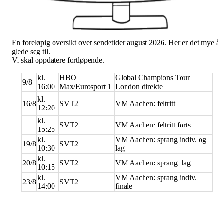
En foreløpig oversikt over sendetider august 2026. Her er det mye 
glede seg til.
Vi skal oppdatere fortløpende.
kl.
HBO
Global Champions Tour
9/8
16:00
Max/Eurosport 1
London direkte
kl.
16/8
SVT2
VM Aachen: feltritt
12:20
kl.
SVT2
VM Aachen: feltritt forts.
15:25
kl.
VM Aachen: sprang indiv. og
19/8
SVT2
10:30
lag
kl.
20/8
SVT2
VM Aachen: sprang lag
10:15
kl.
VM Aachen: sprang indiv.
23/8
SVT2
14:00
finale