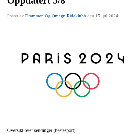
Oppdatert 5/8
Postet av
Drammen Og Omegn Rideklubb
den
15. jul 2024
Oversikt over sendinger (hestesport).