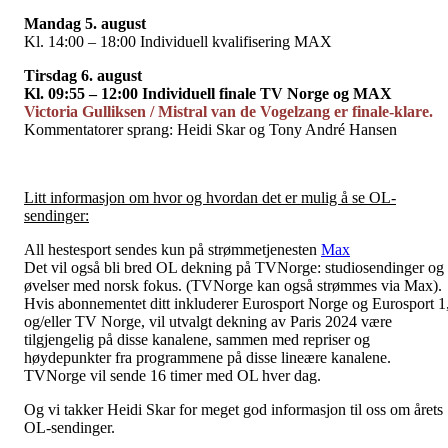
Mandag 5. august
Kl. 14:00 – 18:00 Individuell kvalifisering MAX
Tirsdag 6. august
Kl. 09:55 – 12:00 Individuell finale TV Norge og MAX
Victoria Gulliksen / Mistral van de Vogelzang er finale-klare.
Kommentatorer sprang: Heidi Skar og Tony André Hansen
Litt informasjon om hvor og hvordan det er mulig å se OL-
sendinger:
All hestesport sendes kun på strømmetjenesten
Max
Det vil også bli bred OL dekning på TVNorge: studiosendinger og
øvelser med norsk fokus. (TVNorge kan også strømmes via Max).
Hvis abonnementet ditt inkluderer Eurosport Norge og Eurosport 1
og/eller TV Norge, vil utvalgt dekning av Paris 2024 være
tilgjengelig på disse kanalene, sammen med repriser og
høydepunkter fra programmene på disse lineære kanalene.
TVNorge vil sende 16 timer med OL hver dag.
Og vi takker Heidi Skar for meget god informasjon til oss om årets
OL-sendinger.