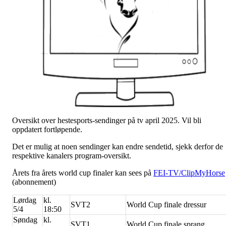
Oversikt over hestesports-sendinger på tv april 2025. Vil bli
oppdatert fortløpende.
Det er mulig at noen sendinger kan endre sendetid, sjekk derfor de
respektive kanalers program-oversikt.
Årets fra årets world cup finaler kan sees på
FEI-TV/ClipMyHorse
(abonnement)
Lørdag
kl.
SVT2
World Cup finale dressur
5/4
18:50
Søndag
kl.
SVT1
World Cup finale sprang