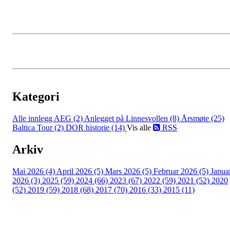
Kategori
Alle innlegg
AEG (2)
Anlegget på Linnesvollen (8)
Årsmøte (25)
Baltica Tour (2)
DOR historie (14)
Vis alle
RSS
Arkiv
Mai 2026 (4)
April 2026 (5)
Mars 2026 (5)
Februar 2026 (5)
Janua
2026 (3)
2025 (59)
2024 (66)
2023 (67)
2022 (59)
2021 (52)
2020
(52)
2019 (59)
2018 (68)
2017 (70)
2016 (33)
2015 (11)