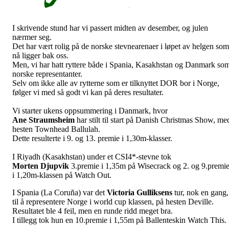
I skrivende stund har vi passert midten av desember, og julen
nærmer seg.
Det har vært rolig på de norske stevnearenaer i løpet av helgen som
nå ligger bak oss.
Men, vi har hatt ryttere både i Spania, Kasakhstan og Danmark so
norske representanter.
Selv om ikke alle av rytterne som er tilknyttet DOR bor i Norge,
følger vi med så godt vi kan på deres resultater.
Vi starter ukens oppsummering i Danmark, hvor
Ane
Straumsheim
har stilt til start på Danish Christmas Show, me
hesten Townhead Ballulah.
Dette resulterte i 9. og 13. premie i 1,30m-klasser.
I Riyadh (Kasakhstan) under et CSI4*-stevne tok
Morten
Djupvik
3.premie i 1,35m på Wisecrack og 2. og 9.premi
i 1,20m-klassen på Watch Out.
I Spania (La Coruña) var det
Victoria
Gulliksens
tur, nok en gang,
til å representere Norge i world cup klassen, på hesten Deville.
Resultatet ble 4 feil, men en runde ridd meget bra.
I tillegg tok hun en 10.premie i 1,55m på Ballenteskin Watch This.