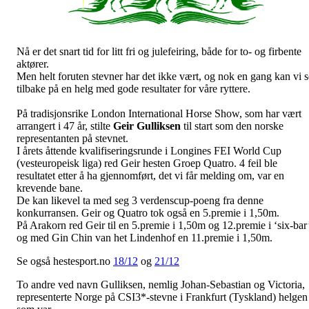
Nå er det snart tid for litt fri og julefeiring, både for to- og firbente
aktører.
Men helt foruten stevner har det ikke vært, og nok en gang kan vi s
tilbake på en helg med gode resultater for våre ryttere.
På tradisjonsrike London International Horse Show, som har vært
arrangert i 47 år, stilte
Geir
Gulliksen
til start som den norske
representanten på stevnet.
I årets åttende kvalifiseringsrunde i Longines FEI World Cup
(vesteuropeisk liga) red Geir hesten Groep Quatro. 4 feil ble
resultatet etter å ha gjennomført, det vi får melding om, var en
krevende bane.
De kan likevel ta med seg 3 verdenscup-poeng fra denne
konkurransen. Geir og Quatro tok også en 5.premie i 1,50m.
På Arakorn red Geir til en 5.premie i 1,50m og 12.premie i ‘six-bar
og med Gin Chin van het Lindenhof en 11.premie i 1,50m.
Se også hestesport.no
18/12
og
21/12
To andre ved navn Gulliksen, nemlig Johan-Sebastian og Victoria,
representerte Norge på CSI3*-stevne i Frankfurt (Tyskland) helgen