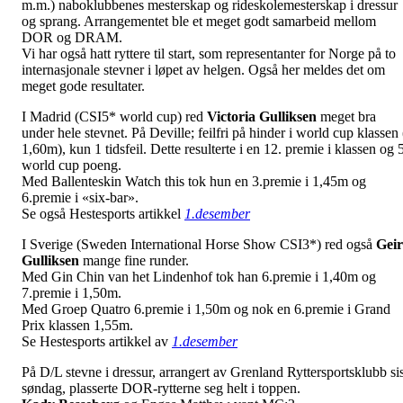
m.m.) naboklubbenes mesterskap og rideskolemesterskap i dressur
og sprang. Arrangementet ble et meget godt samarbeid mellom
DOR og DRAM.
Vi har også hatt ryttere til start, som representanter for Norge på to
internasjonale stevner i løpet av helgen. Også her meldes det om
meget gode resultater.
I Madrid (CSI5* world cup) red
Victoria
Gulliksen
meget bra
under hele stevnet. På Deville; feilfri på hinder i world cup klassen 
1,60m), kun 1 tidsfeil. Dette resulterte i en 12. premie i klassen og 
world cup poeng.
Med Ballenteskin Watch this tok hun en 3.premie i 1,45m og
6.premie i «six-bar».
Se også Hestesports artikkel
1.desember
I Sverige (Sweden International Horse Show CSI3*) red også
Geir
Gulliksen
mange fine runder.
Med Gin Chin van het Lindenhof tok han 6.premie i 1,40m og
7.premie i 1,50m.
Med Groep Quatro 6.premie i 1,50m og nok en 6.premie i Grand
Prix klassen 1,55m.
Se Hestesports artikkel av
1.desember
På D/L stevne i dressur, arrangert av Grenland Ryttersportsklubb sis
søndag, plasserte DOR-rytterne seg helt i toppen.