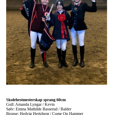
Skolehestmesterskap sprang 60cm
Gull: Amanda Lyngar / Kevin
Sølv: Emma Mathilde Basserud / Balder
Bronse: Hedvig Hertzberg / Come On Hammer