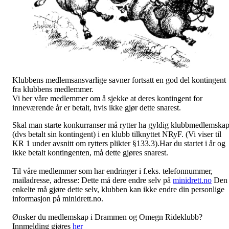
Klubbens medlemsansvarlige savner fortsatt en god del kontingent
fra klubbens medlemmer.
Vi ber våre medlemmer om å sjekke at deres kontingent for
inneværende år er betalt, hvis ikke gjør dette snarest.
Skal man starte konkurranser må rytter ha gyldig klubbmedlemska
(dvs betalt sin kontingent) i en klubb tilknyttet NRyF. (Vi viser til
KR 1 under avsnitt om rytters plikter §133.3).Har du startet i år og
ikke betalt kontingenten, må dette gjøres snarest.
Til våre medlemmer som har endringer i f.eks. telefonnummer,
mailadresse, adresse: Dette må dere endre selv på
minidrett.no
Den
enkelte må gjøre dette selv, klubben kan ikke endre din personlige
informasjon på minidrett.no.
Ønsker du medlemskap i Drammen og Omegn Rideklubb?
Innmelding gjøres
her