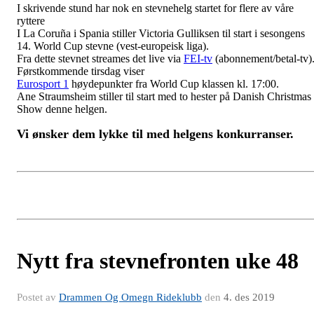
I skrivende stund har nok en stevnehelg startet for flere av våre
ryttere
I La Coruña i Spania stiller Victoria Gulliksen til start i sesongens
14. World Cup stevne (vest-europeisk liga).
Fra dette stevnet streames det live via
FEI-tv
(abonnement/betal-tv)
Førstkommende tirsdag viser
Eurosport 1
høydepunkter fra World Cup klassen kl. 17:00.
Ane Straumsheim stiller til start med to hester på Danish Christmas
Show denne helgen.
Vi ønsker dem lykke til med helgens konkurranser.
Nytt fra stevnefronten uke 48
Postet av
Drammen Og Omegn Rideklubb
den
4. des 2019