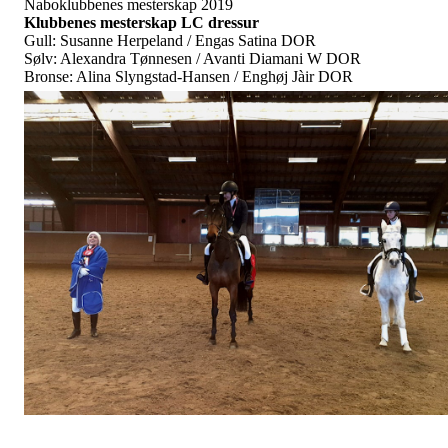
Naboklubbenes mesterskap 2019
Klubbenes mesterskap LC dressur
Gull: Susanne Herpeland / Engas Satina DOR
Sølv: Alexandra Tønnesen / Avanti Diamani W DOR
Bronse: Alina Slyngstad-Hansen / Enghøj Jàir DOR