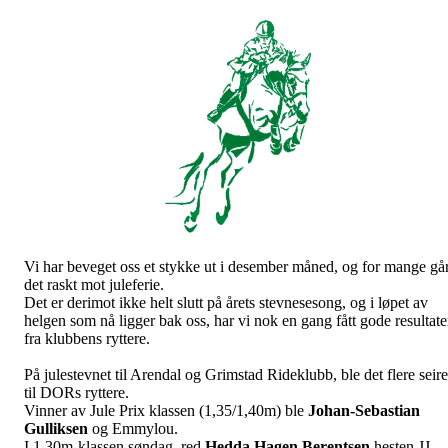
Vi har beveget oss et stykke ut i desember måned, og for mange gå
det raskt mot juleferie.
Det er derimot ikke helt slutt på årets stevnesesong, og i løpet av
helgen som nå ligger bak oss, har vi nok en gang fått gode resultate
fra klubbens ryttere.
På julestevnet til Arendal og Grimstad Rideklubb, ble det flere seire
til DORs ryttere.
Vinner av Jule Prix klassen (1,35/1,40m) ble
Johan-Sebastian
Gulliksen
og Emmylou.
I 1,30m-klassen søndag, red
Hedda Hagen Berentsen
hesten JJ