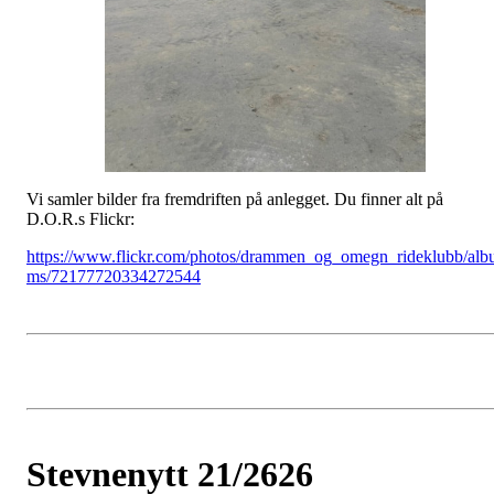
Vi samler bilder fra fremdriften på anlegget. Du finner alt på
D.O.R.s Flickr:
https://www.flickr.com/photos/drammen_og_omegn_rideklubb/alb
ms/72177720334272544
Stevnenytt 21/2626