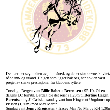
Det nærmer seg midten av juli måned, og det er stor stevneaktivitet,
både inn- og utland. Helgen som ligger bak oss, har nok en vært
preget av sterke prestasjoner fra klubbens ryttere.
Torsdag i Bergen vant
Billie
Babette
Berentsen
/ SR Hr. Olsen
dagens LC feil/stil. Lørdag ble det seier i 1,20m til
Bertine
Hagen
Berentsen
og JJ Casiska, søndag vant hun Kingsrent Ungdomscup
klassen (1,30m) med Max Martin.
Søndag vant
Jenny
Krogsæter
/ Tracey Mae No Mercy KH 1,30