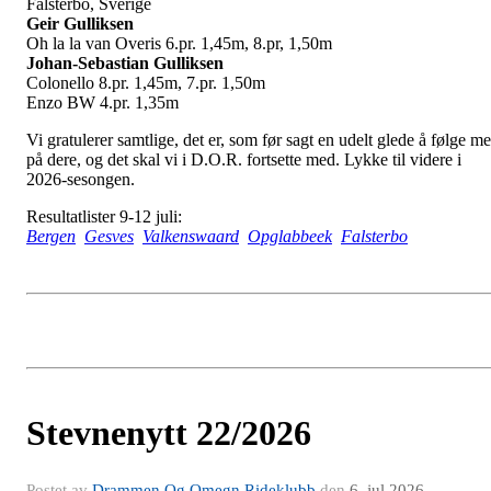
Falsterbo, Sverige
Geir Gulliksen
Oh la la van Overis 6.pr. 1,45m, 8.pr, 1,50m
Johan-Sebastian Gulliksen
Colonello 8.pr. 1,45m, 7.pr. 1,50m
Enzo BW 4.pr. 1,35m
Vi gratulerer samtlige, det er, som før sagt en udelt glede å følge m
på dere, og det skal vi i D.O.R. fortsette med. Lykke til videre i
2026-sesongen.
Resultatlister 9-12 juli:
Bergen
Gesves
Valkenswaard
Opglabbeek
Falsterbo
Stevnenytt 22/2026
Postet av
Drammen Og Omegn Rideklubb
den
6. jul 2026