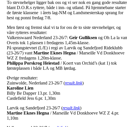
To stevnehelger ligger bak oss og vi ser nok en gang gode resultate
blant D.O.R.s ryttere, både i inn- og utland. På hjemmebane starter
de første klassene i årets lag-NM og Landsmesterskap sprang for
hest og ponni fredag 7/8.
Men først og fremst skal vi ta for oss de to siste stevnehelger, og
våre rytteres resultater:
Valkenswaard Nederland 23-26/7:
Geir Gulliksen
og Oh La la va
Overis tok 1.plassen i fredagens 1,45m-klasse.
På sprangstevnet (L/E) i regi av Larvik og Sandefjord Rideklubb
(23-26/7) vant
Martine Eknes Hegna
/ Marseille Vd Donkhoeve
WZ Z fredagens 1,20m-klasse.
Philippa Porskrog Heiestad
/ Koert van Orchid’s (kat 1) tok
førsteplassen i både LA og MB lørdag.
Øvrige resultater:
Zuinwolde, Nederland 23-26/7 (
result.link
)
Karoline Lien
Billy Be Dapper 13.pr. 1,30m
Castlefield Jess 6.pr. 1,30m
Larvik og Sandefjord 23-26/7 (
result.link
)
Martine Eknes Hegna
/ Marseille Vd Donkhoeve WZ Z 4.pr.
1,10m