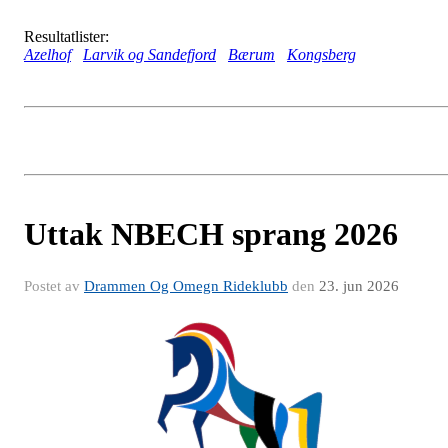
Resultatlister:
Azelhof
Larvik og Sandefjord
Bærum
Kongsberg
Uttak NBECH sprang 2026
Postet av
Drammen Og Omegn Rideklubb
den
23. jun 2026