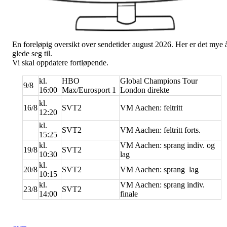
En foreløpig oversikt over sendetider august 2026. Her er det mye 
glede seg til.
Vi skal oppdatere fortløpende.
kl.
HBO
Global Champions Tour
9/8
16:00
Max/Eurosport 1
London direkte
kl.
16/8
SVT2
VM Aachen: feltritt
12:20
kl.
SVT2
VM Aachen: feltritt forts.
15:25
kl.
VM Aachen: sprang indiv. og
19/8
SVT2
10:30
lag
kl.
20/8
SVT2
VM Aachen: sprang lag
10:15
kl.
VM Aachen: sprang indiv.
23/8
SVT2
14:00
finale