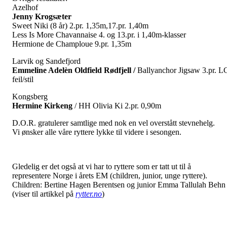
Azelhof
Jenny Krogsæter
Sweet Niki (8 år) 2.pr. 1,35m,17.pr. 1,40m
Less Is More Chavannaise 4. og 13.pr. i 1,40m-klasser
Hermione de Champloue 9.pr. 1,35m
Larvik og Sandefjord
Emmeline Adelèn Oldfield Rødfjell /
Ballyanchor Jigsaw 3.pr. L
feil/stil
Kongsberg
Hermine Kirkeng
/ HH Olivia Ki 2.pr. 0,90m
D.O.R. gratulerer samtlige med nok en vel overstått stevnehelg.
Vi ønsker alle våre ryttere lykke til videre i sesongen.
Gledelig er det også at vi har to ryttere som er tatt ut til å
representere Norge i årets EM (children, junior, unge ryttere).
Children: Bertine Hagen Berentsen og junior Emma Tallulah Behn
(viser til artikkel på
rytter.no
)