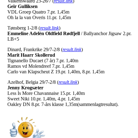
Valkenswaard 23-26/7 (
result.link
)
Geir Gulliksen
VDL Groep Quatro 7.pr. 1,45m
Oh la la van Overis 11.pr. 1,45m
Tønsberg 1-2/8 (
result.link
)
Emmeline Adelèn Oldfield Rødfjell
/ Ballyanchor Jigsaw 2.pr.
LB+5
Dinard, Frankrike 29/7-2/8 (
result.link
)
Marit Haarr Skollerud
Tignanello Ducaet (7 år) 7.pr. 1,40m
Ramos vd Molendreef 7.pr. 1,45m
Carlo van Klapscheut Z 19.pr. 1,40m, 8.pr. 1,45m
Azelhof, Belgia 29/7-2/8 (
result.link
)
Jenny Krogsæter
Less Is More Chavannaise 15.pr. 1,40m
Sweet Niki 10.pr. 1,40m, 4.pr. 1,45m
Oakley DN 8.pr. 7-års klasse 1,35m(sammenlagtresultat).