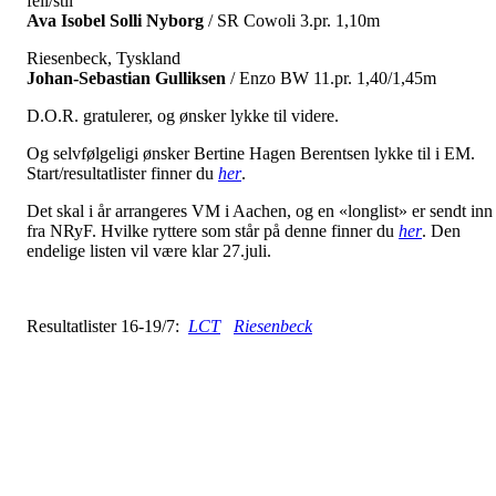
feil/stil
Ava Isobel Solli Nyborg
/ SR Cowoli 3.pr. 1,10m
Riesenbeck, Tyskland
Johan-Sebastian Gulliksen
/ Enzo BW 11.pr. 1,40/1,45m
D.O.R. gratulerer, og ønsker lykke til videre.
Og selvfølgeligi ønsker Bertine Hagen Berentsen lykke til i EM.
Start/resultatlister finner du
her
.
Det skal i år arrangeres VM i Aachen, og en «longlist» er sendt inn
fra NRyF. Hvilke ryttere som står på denne finner du
her
. Den
endelige listen vil være klar 27.juli.
Resultatlister 16-19/7:
LCT
Riesenbeck