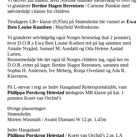
Vi skriver juli måned, årets Nordisk Baltiske mesterskap er over og
vi gratulerer
Bertine
Hagen
Berentsen
/ Carnone Pumkin med
sølvmedalje i klasse for children.
Tirsdagens LB+ klasse (0,95m) på Strømsholm ble vunnet av
Ewa
Iben Louise Knudsen
/ Mayfield Welfenkrone.
Vi gratulerer selvfølgelig også Norges bronselag (kat 2 ponnier),
hvor D.O.R.s Ewa Iben Louise Kudsen red på lag sammen med
Amalie Nygård, Samuel M. Ausdahl og Oda Helene Aastad
Larsen.
Bronsemedalje ble det også til Norges children lag, også her en
D.O.R.-rytter på laget: Bertine Hagen Berentsen, sammen med
Sophia H. Andersen, Ive Meberg, Ronja Overland og Ada R.
Klaveness.
På L-stevne i regi av Indre Haugaland Ryttersportsklubb, vant
Philippa Porskrog Heiestad
lørdagens MB-klasse på kat. 1
ponnien Koert van Orchid’s
Øvrige plasseringer:
Strømsholm
Morten Wasmuth / Avanti Diamani W 12.pr. 1,45m
Indre Haugaland
Philippa Porskrog Heiestad
/ Koert van Orchid’s 2.pr. LA