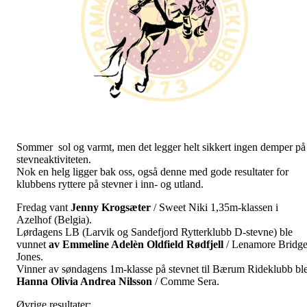
Sommer sol og varmt, men det legger helt sikkert ingen demper på
stevneaktiviteten.
Nok en helg ligger bak oss, også denne med gode resultater for
klubbens ryttere på stevner i inn- og utland.
Fredag vant
Jenny Krogsæter
/ Sweet Niki 1,35m-klassen i
Azelhof (Belgia).
Lørdagens LB (Larvik og Sandefjord Rytterklubb D-stevne) ble
vunnet
av Emmeline Adelèn Oldfield Rødfjell
/ Lenamore Bridge
Jones.
Vinner av søndagens 1m-klasse på stevnet til Bærum Rideklubb bl
Hanna Olivia Andrea Nilsson
/ Comme Sera.
Øvrige resultater: