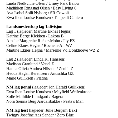
Linda Nedkvitne Olsen / Urney Park Balou
Madikken Ringstad Olsen / Easy Living 6
Ava Isobel Solli Nyborg / SR Cowoli
Ewa Iben Louise Knudsen / Tulipe di Cantero
Landsmesterskap lag 1.divisjon
Lag 1 (lagleder: Martine Eknes Hegna)
Katrine Berge Klekken / Lakota B
Amalie Margrethe Rieber-Mohn / Illy FZ
Celine Eknes Hegna / Rochelle Air WZ
Martine Eknes Hegna / Marseille Vd Donkhoeve WZ Z
Lag 2 (lagleder: Linda K. Hanssen)
Madison Granlund / Vettel Z
Hanna Olivia Andrea Nilsson / Zenith Z
Hedda Hagen Berentsen / Anuschka GZ
Marie Gulliksen / Platina
NM lag ponni
(lagleder: Jon Harald Gulliksen)
Ewa Iben Louise Knudsen / Mayfield Welfenkrone
Sofie Mathilde Lundgard / Bagera
Nora Sienna Berg Aardalsbakke / Peata’s Man
NM lag hest
(lagleder: Julie Bergem-Bak)
Twiggy Josefine Aas Sander / Zero Blue