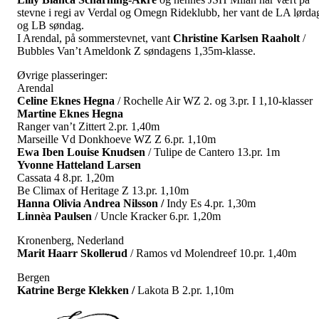
stevne i regi av Verdal og Omegn Rideklubb, her vant de LA lørda
og LB søndag.
I Arendal, på sommerstevnet, vant
Christine
Karlsen
Raaholt
/
Bubbles Van’t Ameldonk Z søndagens 1,35m-klasse.
Øvrige plasseringer:
Arendal
Celine Eknes Hegna
/ Rochelle Air WZ 2. og 3.pr. I 1,10-klasser
Martine Eknes Hegna
Ranger van’t Zittert 2.pr. 1,40m
Marseille Vd Donkhoeve WZ Z 6.pr. 1,10m
Ewa Iben Louise Knudsen
/ Tulipe de Cantero 13.pr. 1m
Yvonne Hatteland Larsen
Cassata 4 8.pr. 1,20m
Be Climax of Heritage Z 13.pr. 1,10m
Hanna Olivia Andrea Nilsson /
Indy Es 4.pr. 1,30m
Linnèa Paulsen
/ Uncle Kracker 6.pr. 1,20m
Kronenberg, Nederland
Marit Haarr Skollerud
/ Ramos vd Molendreef 10.pr. 1,40m
Bergen
Katrine Berge Klekken /
Lakota B 2.pr. 1,10m