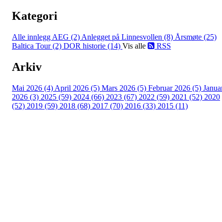
Kategori
Alle innlegg
AEG (2)
Anlegget på Linnesvollen (8)
Årsmøte (25)
Baltica Tour (2)
DOR historie (14)
Vis alle
RSS
Arkiv
Mai 2026 (4)
April 2026 (5)
Mars 2026 (5)
Februar 2026 (5)
Janua
2026 (3)
2025 (59)
2024 (66)
2023 (67)
2022 (59)
2021 (52)
2020
(52)
2019 (59)
2018 (68)
2017 (70)
2016 (33)
2015 (11)