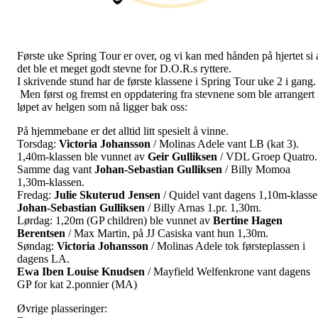
Første uke Spring Tour er over, og vi kan med hånden på hjertet si 
det ble et meget godt stevne for D.O.R.s ryttere.
I skrivende stund har de første klassene i Spring Tour uke 2 i gang.
Men først og fremst en oppdatering fra stevnene som ble arrangert 
løpet av helgen som nå ligger bak oss:
På hjemmebane er det alltid litt spesielt å vinne.
Torsdag:
Victoria Johansson
/ Molinas Adele vant LB (kat 3).
1,40m-klassen ble vunnet av
Geir Gulliksen
/ VDL Groep Quatro.
Samme dag vant
Johan-Sebastian Gulliksen
/ Billy Momoa
1,30m-klassen.
Fredag:
Julie Skuterud Jensen
/ Quidel vant dagens 1,10m-klasse
Johan-Sebastian
Gulliksen
/ Billy Arnas 1.pr. 1,30m.
Lørdag: 1,20m (GP children) ble vunnet av
Bertine Hagen
Berentsen
/ Max
Martin, på JJ Casiska vant hun 1,30m.
Søndag:
Victoria Johansson
/ Molinas Adele tok førsteplassen i
dagens LA.
Ewa Iben Louise Knudsen
/ Mayfield Welfenkrone vant dagens
GP for kat 2.ponnier (MA)
Øvrige plasseringer: