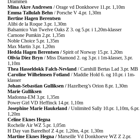
Drammen
Mina Akre Andresen
/ Orage vd Donkhoeve 11.pr. 1,10m
Emma Tallulah Behn
/ Porsche V 4.pr. 1,30m
Bertine Hagen Berentsen
Alibi de la Roque 3.pr. 1,30m
Balsamico Van Twelve Oaks Z 3. og 5.pr. i 1,20m-klasser
Carnone Pumkin 2.pr. 1,35m
Noble Choice 5.pr. 1,35m
Max Martin 3.pr. 1,20m
Hedda Hagen Berentsen
/
Spirit of Norway 15.pr. 1,20m
Olivia Diez Bryn
/ Miss Diamond 2. og 3.pr. i 1m-klasser, 3.pr.
1,10m
Thea Hasseldokk Falch-Nevland
/ Carnhill Bertas Lad 3.pr. MB
Caroline Wilhelmsen Fotland
/ Maddie Hold 6. og 10.pr. i 1m-
klasser
Johan-Sebastian Gulliksen /
Hazelberg’s Orion 8.pr. 1,30m
Marie Gulliksen
Madonna-EM 3.pr. 1,35m
Power Girl VD Heffinck 14.pr. 1,10m
Josephine Marie Haukeland
/ Unlimited Sally 10.pr. 1,10m, 6.pr.
1,20m
Celine Eknes Hegna
Rochelle Air WZ 5.pr. 1,05m
H Day van Bareelhof Z 4.pr. 1,20m, 4.pr. 1,30m
Martine Eknes Hegna /
Marseille Vd Donkhoeve WZ Z 2.pr.