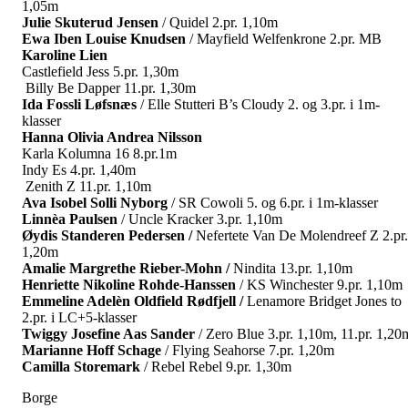
1,05m
Julie Skuterud Jensen
/ Quidel 2.pr. 1,10m
Ewa Iben Louise Knudsen
/ Mayfield Welfenkrone 2.pr. MB
Karoline Lien
Castlefield Jess 5.pr. 1,30m
Billy Be Dapper 11.pr. 1,30m
Ida Fossli Løfsnæs
/ Elle Stutteri B’s Cloudy 2. og 3.pr. i 1m-
klasser
Hanna Olivia Andrea Nilsson
Karla Kolumna 16 8.pr.1m
Indy Es 4.pr. 1,40m
Zenith Z 11.pr. 1,10m
Ava Isobel Solli Nyborg
/ SR Cowoli 5. og 6.pr. i 1m-klasser
Linnèa Paulsen
/ Uncle Kracker 3.pr. 1,10m
Øydis Standeren Pedersen /
Nefertete Van De Molendreef Z 2.pr.
1,20m
Amalie Margrethe Rieber-Mohn /
Nindita 13.pr. 1,10m
Henriette Nikoline Rohde-Hanssen
/ KS Winchester 9.pr. 1,10m
Emmeline Adelèn Oldfield Rødfjell
/
Lenamore Bridget Jones to
2.pr. i LC+5-klasser
Twiggy Josefine Aas Sander
/ Zero Blue 3.pr. 1,10m, 11.pr. 1,20
Marianne Hoff Schage
/ Flying Seahorse 7.pr. 1,20m
Camilla Storemark
/ Rebel Rebel 9.pr. 1,30m
Borge