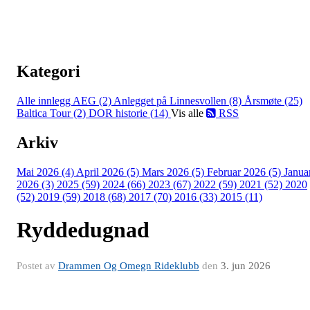
Kategori
Alle innlegg
AEG (2)
Anlegget på Linnesvollen (8)
Årsmøte (25)
Baltica Tour (2)
DOR historie (14)
Vis alle
RSS
Arkiv
Mai 2026 (4)
April 2026 (5)
Mars 2026 (5)
Februar 2026 (5)
Janua
2026 (3)
2025 (59)
2024 (66)
2023 (67)
2022 (59)
2021 (52)
2020
(52)
2019 (59)
2018 (68)
2017 (70)
2016 (33)
2015 (11)
Ryddedugnad
Postet av
Drammen Og Omegn Rideklubb
den
3. jun 2026